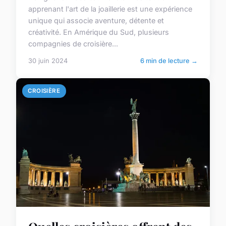
apprenant l'art de la joaillerie est une expérience
unique qui associe aventure, détente et
créativité. En Amérique du Sud, plusieurs
compagnies de croisière...
30 juin 2024
6 min de lecture →
CROISIÈRE