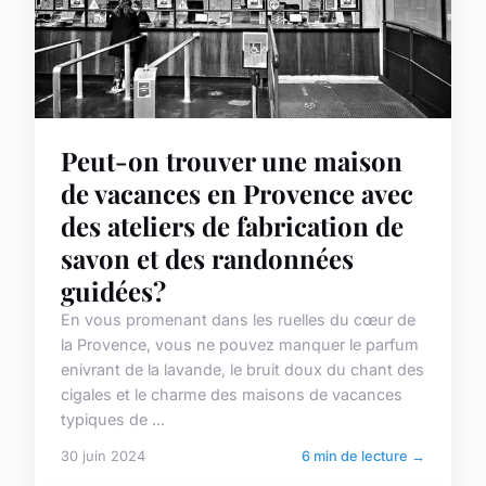
Peut-on trouver une maison
de vacances en Provence avec
des ateliers de fabrication de
savon et des randonnées
guidées?
En vous promenant dans les ruelles du cœur de
la Provence, vous ne pouvez manquer le parfum
enivrant de la lavande, le bruit doux du chant des
cigales et le charme des maisons de vacances
typiques de ...
30 juin 2024
6 min de lecture →