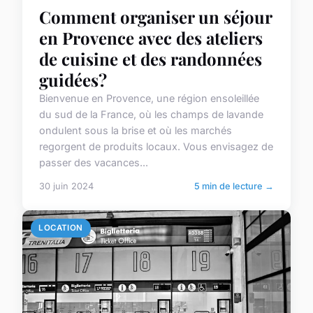
Comment organiser un séjour
en Provence avec des ateliers
de cuisine et des randonnées
guidées?
Bienvenue en Provence, une région ensoleillée
du sud de la France, où les champs de lavande
ondulent sous la brise et où les marchés
regorgent de produits locaux. Vous envisagez de
passer des vacances...
30 juin 2024
5 min de lecture →
LOCATION