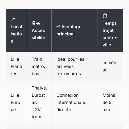
⏱️
📍
🚆🚗
Temps
Local
✅ Avantage
Acces
trajet
isatio
principal
sibilité
centre-
n
ville
Lille
Train,
Idéal pour les
Immédi
Fland
métro,
arrivées
at
res
bus
ferroviaires
Thalys,
Lille
Eurost
Connexion
Moins
Euro
ar,
internationale
de 5
pe
TGV,
directe
min
tram