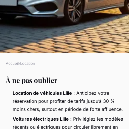
Accueil
›
Location
LOCATION
À ne pas oublier
Accéder facilement à la
location de voiture à Lille
Location de véhicules Lille
: Anticipez votre
réservation pour profiter de tarifs jusqu’à 30 %
Callista
•
29/06/2026 07:36
•
9 min de lecture
moins chers, surtout en période de forte affluence.
Voitures électriques Lille
: Privilégiez les modèles
récents ou électriques pour circuler librement en