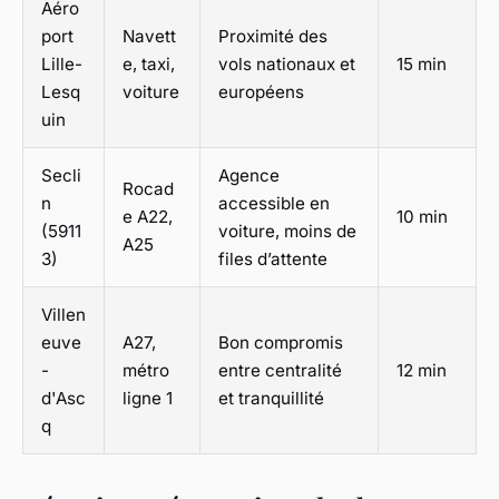
Aéro
port
Navett
Proximité des
Lille-
e, taxi,
vols nationaux et
15 min
Lesq
voiture
européens
uin
Secli
Agence
Rocad
n
accessible en
e A22,
10 min
(5911
voiture, moins de
A25
3)
files d’attente
Villen
euve
A27,
Bon compromis
-
métro
entre centralité
12 min
d'Asc
ligne 1
et tranquillité
q