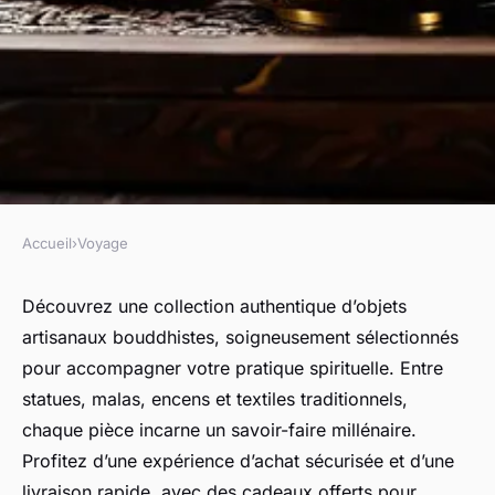
Accueil
›
Voyage
VOYAGE
Découvrez des trésors
Découvrez une collection authentique d’objets
artisanaux bouddhistes, soigneusement sélectionnés
artisanaux dans notre
pour accompagner votre pratique spirituelle. Entre
boutique bouddhiste en ligne
statues, malas, encens et textiles traditionnels,
chaque pièce incarne un savoir-faire millénaire.
Élise
•
1 août 2025
•
6 min de lecture
Profitez d’une expérience d’achat sécurisée et d’une
livraison rapide, avec des cadeaux offerts pour