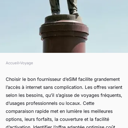
Accueil
›
Voyage
VOYAGE
Top fournisseurs d'esim :
Choisir le bon fournisseur d’eSIM facilite grandement
l’accès à internet sans complication. Les offres varient
comparez les offres en un
selon les besoins, qu’il s’agisse de voyages fréquents,
instant
d’usages professionnels ou locaux. Cette
comparaison rapide met en lumière les meilleures
Élise
•
17 février 2026
•
7 min de lecture
options, leurs forfaits, la couverture et la facilité
d’activation. Identifier l’offre adaptée optimise coût,